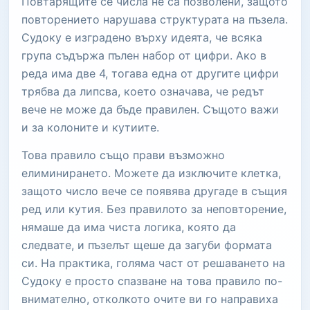
Повтарящите се числа не са позволени, защото
повторението нарушава структурата на пъзела.
Судоку е изградено върху идеята, че всяка
група съдържа пълен набор от цифри. Ако в
реда има две 4, тогава една от другите цифри
трябва да липсва, което означава, че редът
вече не може да бъде правилен. Същото важи
и за колоните и кутиите.
Това правило също прави възможно
елиминирането. Можете да изключите клетка,
защото число вече се появява другаде в същия
ред или кутия. Без правилото за неповторение,
нямаше да има чиста логика, която да
следвате, и пъзелът щеше да загуби формата
си. На практика, голяма част от решаването на
Судоку е просто спазване на това правило по-
внимателно, отколкото очите ви го направиха