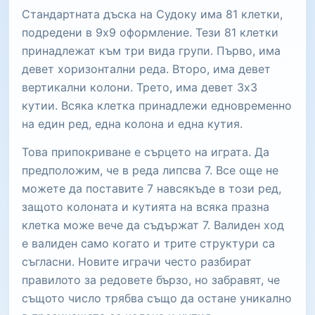
Стандартната дъска на Судоку има 81 клетки,
подредени в 9x9 оформление. Тези 81 клетки
принадлежат към три вида групи. Първо, има
девет хоризонтални реда. Второ, има девет
вертикални колони. Трето, има девет 3x3
кутии. Всяка клетка принадлежи едновременно
на един ред, една колона и една кутия.
Това припокриване е сърцето на играта. Да
предположим, че в реда липсва 7. Все още не
можете да поставите 7 навсякъде в този ред,
защото колоната и кутията на всяка празна
клетка може вече да съдържат 7. Валиден ход
е валиден само когато и трите структури са
съгласни. Новите играчи често разбират
правилото за редовете бързо, но забравят, че
същото число трябва също да остане уникално