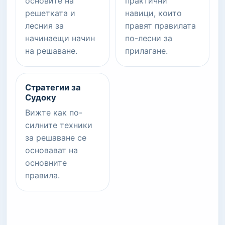
основите на
практични
решетката и
навици, които
лесния за
правят правилата
начинаещи начин
по-лесни за
на решаване.
прилагане.
Стратегии за
Судоку
Вижте как по-
силните техники
за решаване се
основават на
основните
правила.