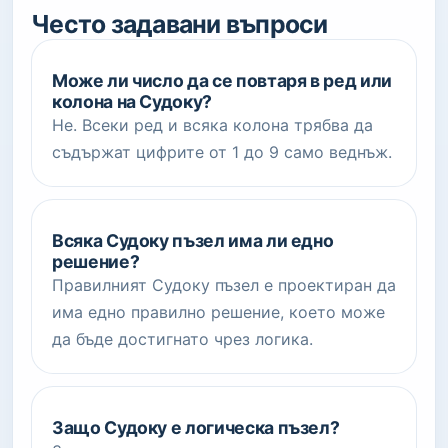
Често задавани въпроси
Може ли число да се повтаря в ред или
колона на Судоку?
Не. Всеки ред и всяка колона трябва да
съдържат цифрите от 1 до 9 само веднъж.
Всяка Судоку пъзел има ли едно
решение?
Правилният Судоку пъзел е проектиран да
има едно правилно решение, което може
да бъде достигнато чрез логика.
Защо Судоку е логическа пъзел?