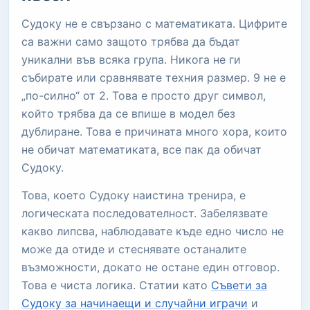
Судоку не е свързано с математиката. Цифрите
са важни само защото трябва да бъдат
уникални във всяка група. Никога не ги
събирате или сравнявате техния размер. 9 не е
„по-силно“ от 2. Това е просто друг символ,
който трябва да се впише в модел без
дублиране. Това е причината много хора, които
не обичат математиката, все пак да обичат
Судоку.
Това, което Судоку наистина тренира, е
логическата последователност. Забелязвате
какво липсва, наблюдавате къде едно число не
може да отиде и стеснявате останалите
възможности, докато не остане един отговор.
Това е чиста логика. Статии като
Съвети за
Судоку за начинаещи и случайни играчи
и