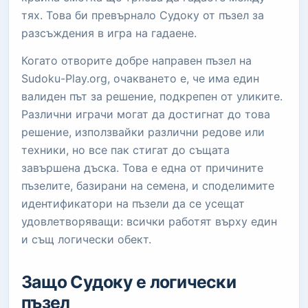
тях. Това би превърнало Судоку от пъзел за
разсъждения в игра на гадаене.
Когато отворите добре направен пъзел на
Sudoku-Play.org, очакването е, че има един
валиден път за решение, подкрепен от уликите.
Различни играчи могат да достигнат до това
решение, използвайки различни редове или
техники, но все пак стигат до същата
завършена дъска. Това е една от причините
пъзелите, базирани на семена, и споделимите
идентификатори на пъзели да се усещат
удовлетворяващи: всички работят върху един
и същ логически обект.
Защо Судоку е логически
пъзел