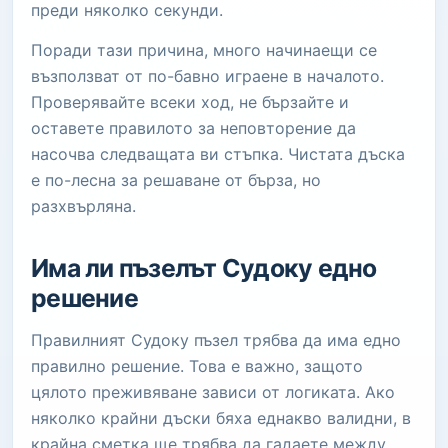
преди няколко секунди.
Поради тази причина, много начинаещи се
възползват от по-бавно играене в началото.
Проверявайте всеки ход, не бързайте и
оставете правилото за неповторение да
насочва следващата ви стъпка. Чистата дъска
е по-лесна за решаване от бърза, но
разхвърляна.
Има ли пъзелът Судоку едно
решение
Правилният Судоку пъзел трябва да има едно
правилно решение. Това е важно, защото
цялото преживяване зависи от логиката. Ако
няколко крайни дъски бяха еднакво валидни, в
крайна сметка ще трябва да гадаете между