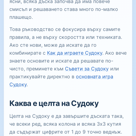
ясни, всяка дъска започва да има повече
смисъл и решаването става много по-малко
плашещо.
Това ръководство се фокусира върху самите
правила, а не върху скоростта или техниката.
Ако сте нови, може да искате да го
комбинирате с
Как да играете Судоку
. Ако вече
знаете основите и искате да решавате по-
чисто, преминете към
Съвети за Судоку
или
практикувайте директно в
основната игра
Судоку
.
Каква е целта на Судоку
Целта на Судоку е да завършите дъската така,
че всеки ред, всяка колона и всяка 3x3 кутия
да съдържат цифрите от 1 до 9 точно веднъж.