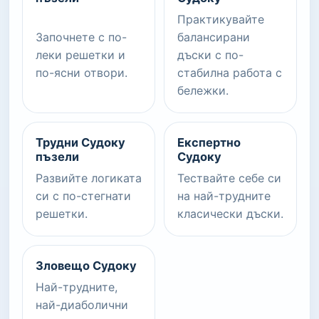
Практикувайте
Започнете с по-
балансирани
леки решетки и
дъски с по-
по-ясни отвори.
стабилна работа с
бележки.
Трудни Судоку
Експертно
пъзели
Судоку
Развийте логиката
Тествайте себе си
си с по-стегнати
на най-трудните
решетки.
класически дъски.
Зловещо Судоку
Най-трудните,
най-диаболични