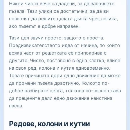
Някои числа вече са дадени, за да започнете
пъзела. Тези улики са достатъчни, за да ви
позволят да решите цялата дъска чрез логика,
ако пъзелът е добре направен.
Тази цел звучи просто, защото е проста.
Предизвикателството идва от начина, по който
всяка част от решетката се припокрива с
другите. Число, поставено в една клетка, влияе
на своя ред, колона и кутия едновременно.
Това е причината дори едно движение да може
да промени пъзела драстично. Колкото по-
добре разбирате целта, толкова по-лесно става
да прецените дали едно движение наистина
пасва.
Редове, колони и кутии