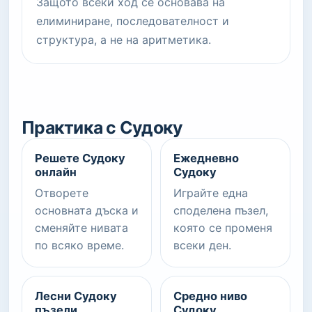
Защото всеки ход се основава на
елиминиране, последователност и
структура, а не на аритметика.
Практика с Судоку
Решете Судоку
Ежедневно
онлайн
Судоку
Отворете
Играйте една
основната дъска и
споделена пъзел,
сменяйте нивата
която се променя
по всяко време.
всеки ден.
Лесни Судоку
Средно ниво
пъзели
Судоку