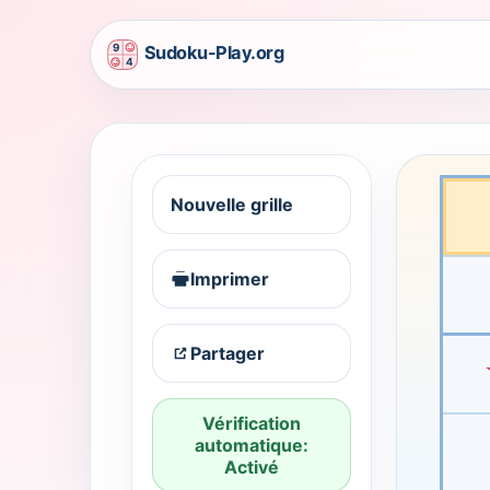
Kids mode
Sudoku formes is ready. Pick a cell and start
Sudoku form
Nouvelle grille
Le Sudoku formes garde la même logique simple 4x4 
Imprimer
Partager
Vérification
automatique:
Activé