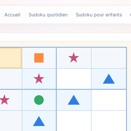
Accueil
Sudoku quotidien
Sudoku pour enfants
.
es
■
★
que le Mini Sudoku, mais utilise des symboles de triangle, car
★
▲
★
●
▲
▲