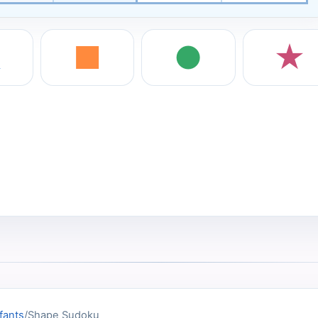
▲
■
●
★
fants
/
Shape Sudoku