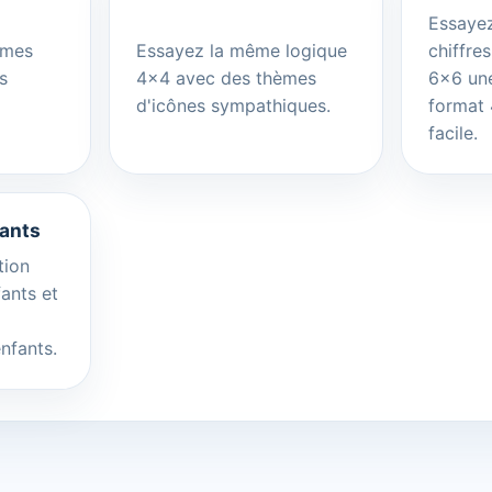
Essayez
êmes
Essayez la même logique
chiffre
s
4x4 avec des thèmes
6x6 une
d'icônes sympathiques.
format
facile.
ants
tion
fants et
nfants.