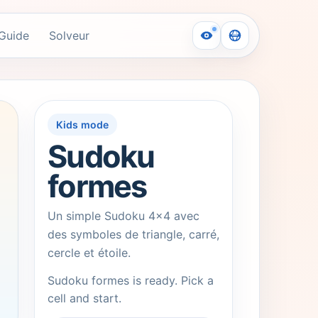
Guide
Solveur
Kids mode
Sudoku
ré, cercle et étoile au lieu de chiffres ou d'émojis.
formes
Un simple Sudoku 4x4 avec
des symboles de triangle, carré,
cercle et étoile.
Sudoku formes is ready. Pick a
cell and start.