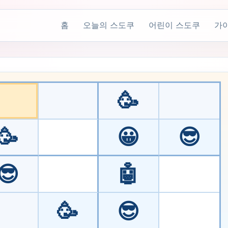
홈
오늘의 스도쿠
어린이 스도쿠
가
🥳
 유지하지만 숫자 대신 동물, 과일 또는 이모지와 같은 아이콘으로 대
🥳
😀
😎
😎
🤖
🥳
😎