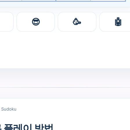
😎
🥳
🤖
e Sudoku
 플레이 방법