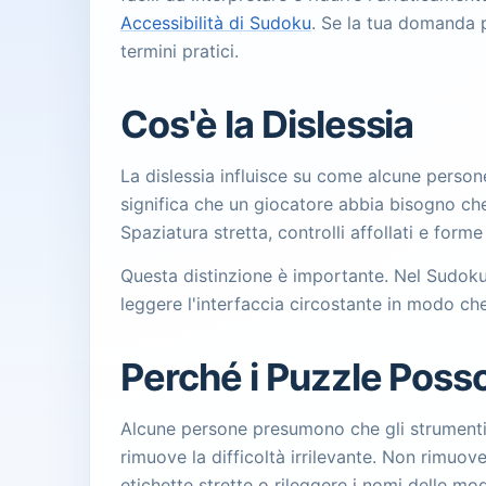
Accessibilità di Sudoku
. Se la tua domanda p
termini pratici.
Cos'è la Dislessia
La dislessia influisce su come alcune person
significa che un giocatore abbia bisogno che i
Spaziatura stretta, controlli affollati e for
Questa distinzione è importante. Nel Sudoku, 
leggere l'interfaccia circostante in modo ch
Perché i Puzzle Poss
Alcune persone presumono che gli strumenti di
rimuove la difficoltà irrilevante. Non rimuov
etichette strette o rileggere i nomi delle m