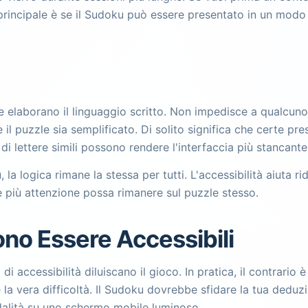
rincipale è se il Sudoku può essere presentato in un modo p
e elaborano il linguaggio scritto. Non impedisce a qualcuno 
l puzzle sia semplificato. Di solito significa che certe prese
me di lettere simili possono rendere l'interfaccia più stanca
la logica rimane la stessa per tutti. L'accessibilità aiuta r
e più attenzione possa rimanere sul puzzle stesso.
ono Essere Accessibili
 accessibilità diluiscano il gioco. In pratica, il contrario 
e la vera difficoltà. Il Sudoku dovrebbe sfidare la tua deduz
odalità su uno schermo mobile luminoso.