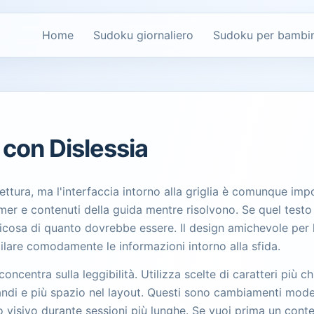
Home
Sudoku giornaliero
Sudoku per bambin
 con Dislessia
lettura, ma l'interfaccia intorno alla griglia è comunque imp
 timer e contenuti della guida mentre risolvono. Se quel test
aticosa di quanto dovrebbe essere. Il design amichevole per 
ilare comodamente le informazioni intorno alla sfida.
oncentra sulla leggibilità. Utilizza scelte di caratteri più ch
randi e più spazio nel layout. Questi sono cambiamenti mode
nto visivo durante sessioni più lunghe. Se vuoi prima un con