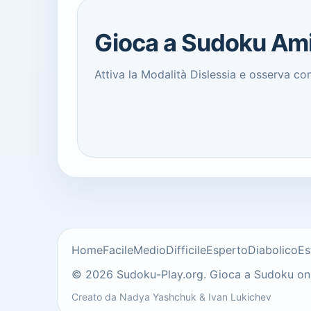
Gioca a Sudoku Amic
Attiva la Modalità Dislessia e osserva co
Home
Facile
Medio
Difficile
Esperto
Diabolico
Es
© 2026 Sudoku-Play.org. Gioca a Sudoku onlin
Creato da
Nadya Yashchuk
&
Ivan Lukichev