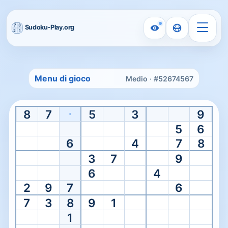
Home
/
Medium Sudoku
Menu di gioco
Medio · #52674567
Medium level
Gioca a Sudoku Medio Onlin
8
7
5
3
9
Apri direttamente su un puzzle medio con un livello di resist
5
6
6
4
7
8
3
7
9
6
4
2
9
7
6
7
3
8
9
1
1