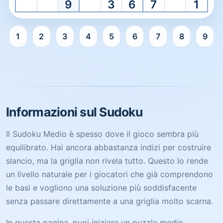
9
3
6
7
1
1
2
3
4
5
6
7
8
9
Il Sudoku di livello Medio è pronto. Seleziona una casella p
Informazioni sul Sudoku
Il Sudoku Medio è spesso dove il gioco sembra più
equilibrato. Hai ancora abbastanza indizi per costruire
slancio, ma la griglia non rivela tutto. Questo lo rende
un livello naturale per i giocatori che già comprendono
le basi e vogliono una soluzione più soddisfacente
senza passare direttamente a una griglia molto scarna.
In questa pagina, puoi iniziare un puzzle medio