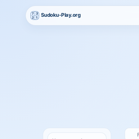
Home
/
Printable Sudoku