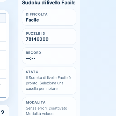
Sudoku di livello Facile
DIFFICOLTÀ
Facile
pre la stessa griglia online quando vuoi.
PUZZLE ID
7
78146009
8
RECORD
5
--:--
2
3
STATO
Il Sudoku di livello Facile è
4
pronto. Seleziona una
casella per iniziare.
MODALITÀ
Senza errori: Disattivato ·
9
Modalità veloce: