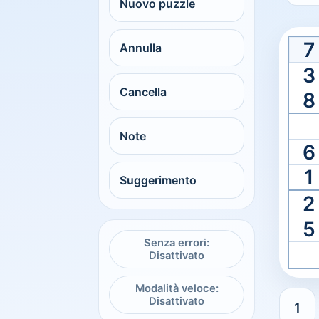
Printable
Nuovo puzzle
Sudoku grati
7
Annulla
3
Scegli una difficoltà e stampa una griglia pulita d
Cancella
8
Note
6
1
Suggerimento
2
5
Senza errori:
Disattivato
Modalità veloce:
Disattivato
1