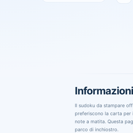
Il Sudoku di livello Facile è pronto. Seleziona una
Informazion
Il sudoku da stampare off
preferiscono la carta per
note a matita. Questa pag
parco di inchiostro.