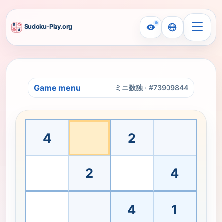
Kids mode
ミニ数独 is ready. Pick a cell and start.
ミニ数独
Game menu
ミニ数独 · #73909844
1から4の数字を使ったシンプルな4x4数独。子供が9x9の盤
4
2
2
4
4
1