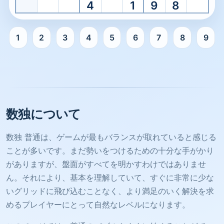
4
1
9
8
1
2
3
4
5
6
7
8
9
普通 数独の準備ができました。開始するマスを選択してく
数独について
数独 普通は、ゲームが最もバランスが取れていると感じる
ことが多いです。まだ勢いをつけるための十分な手がかり
がありますが、盤面がすべてを明かすわけではありませ
ん。それにより、基本を理解していて、すぐに非常に少な
いグリッドに飛び込むことなく、より満足のいく解決を求
めるプレイヤーにとって自然なレベルになります。