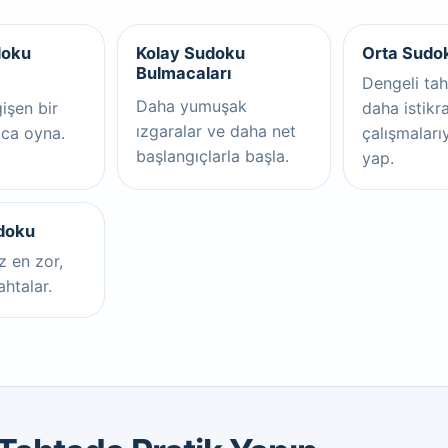
doku
Kolay Sudoku
Orta Sudo
Bulmacaları
Dengeli tah
Daha yumuşak
işen bir
daha istikra
ızgaralar ve daha net
ca oyna.
çalışmaları
başlangıçlarla başla.
yap.
doku
 en zor,
ahtalar.