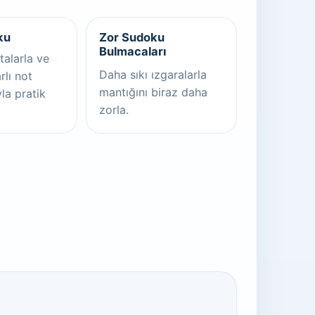
ku
Zor Sudoku
Bulmacaları
talarla ve
Daha sıkı ızgaralarla
rlı not
mantığını biraz daha
yla pratik
zorla.