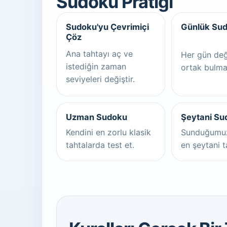
Sudoku Pratiği
Sudoku'yu Çevrimiçi
Günlük Su
Çöz
Ana tahtayı aç ve
Her gün değ
istediğin zaman
ortak bulma
seviyeleri değiştir.
Uzman Sudoku
Şeytani Su
Kendini en zorlu klasik
Sunduğumuz
tahtalarda test et.
en şeytani t