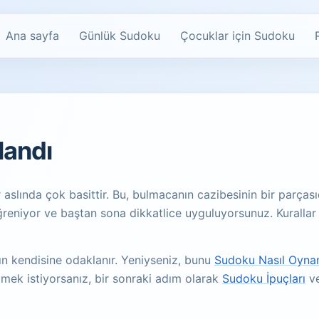
Ana sayfa
Günlük Sudoku
Çocuklar için Sudoku
landı
r aslında çok basittir. Bu, bulmacanın cazibesinin bir parçası
reniyor ve baştan sona dikkatlice uyguluyorsunuz. Kurallar n
rın kendisine odaklanır. Yeniyseniz, bunu
Sudoku Nasıl Oynan
zmek istiyorsanız, bir sonraki adım olarak
Sudoku İpuçları
v