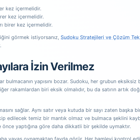
er kez içermelidir.
rer kez içermelidir.
 birer kez içermelidir.
iğini görmek istiyorsanız,
Sudoku Stratejileri ve Çözüm Tekn
.
ılara İzin Verilmez
ar bulmacanın yapısını bozar. Sudoku, her grubun eksiksiz bi
diğer rakamlardan biri eksik olmalıdır, bu da satırın artık d
ını sağlar. Aynı satır veya kutuda bir sayı zaten başka bi
takip edilecek temiz bir mantık olmaz ve bulmaca şeklini k
ye önce yaptığına göre daha dikkatli bir şekilde uymaktır.
aha yavaş oynamaktan fayda görür. Her hamleyi kontrol edin