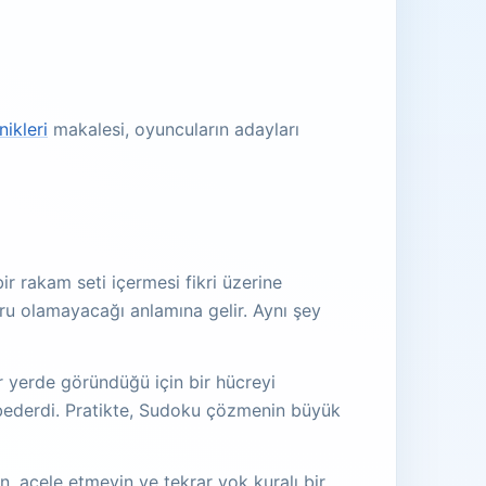
ikleri
makalesi, oyuncuların adayları
r rakam seti içermesi fikri üzerine
oğru olamayacağı anlamına gelir. Aynı şey
r yerde göründüğü için bir hücreyi
aybederdi. Pratikte, Sudoku çözmenin büyük
, acele etmeyin ve tekrar yok kuralı bir