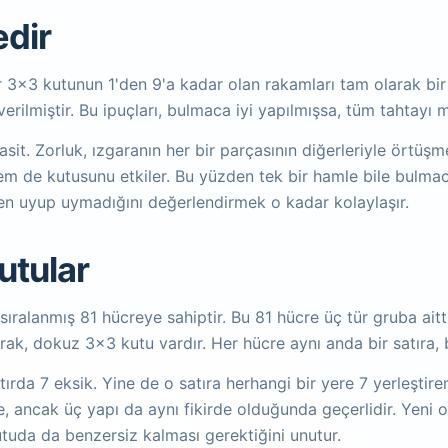
dir
r 3x3 kutunun 1'den 9'a kadar olan rakamları tam olarak bir
erilmiştir. Bu ipuçları, bulmaca iyi yapılmışsa, tüm tahtayı 
. Zorluk, ızgaranın her bir parçasının diğerleriyle örtüşme ş
em de kutusunu etkiler. Bu yüzden tek bir hamle bile bulmaca
ten uyup uymadığını değerlendirmek o kadar kolaylaşır.
Kutular
alanmış 81 hücreye sahiptir. Bu 81 hücre üç tür gruba aittir.
ak, dokuz 3x3 kutu vardır. Her hücre aynı anda bir satıra, bi
tırda 7 eksik. Yine de o satıra herhangi bir yere 7 yerleşti
e, ancak üç yapı da aynı fikirde olduğunda geçerlidir. Yeni oy
utuda da benzersiz kalması gerektiğini unutur.