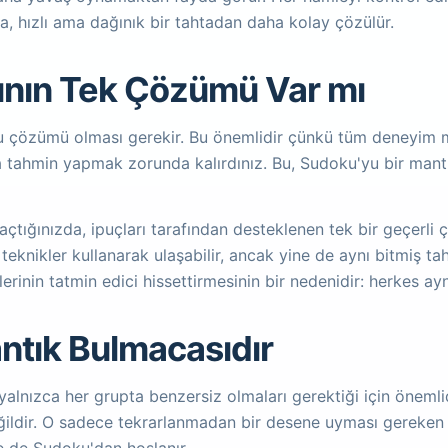
ta, hızlı ama dağınık bir tahtadan daha kolay çözülür.
ının Tek Çözümü Var mı
 çözümü olması gerekir. Bu önemlidir çünkü tüm deneyim man
a tahmin yapmak zorunda kalırdınız. Bu, Sudoku'yu bir man
çtığınızda, ipuçları tarafından desteklenen tek bir geçerli ç
eknikler kullanarak ulaşabilir, ancak yine de aynı bitmiş tah
erinin tatmin edici hissettirmesinin bir nedenidir: herkes ay
ntık Bulmacasıdır
yalnızca her grupta benzersiz olmaları gerektiği için önemli
değildir. O sadece tekrarlanmadan bir desene uyması gereke