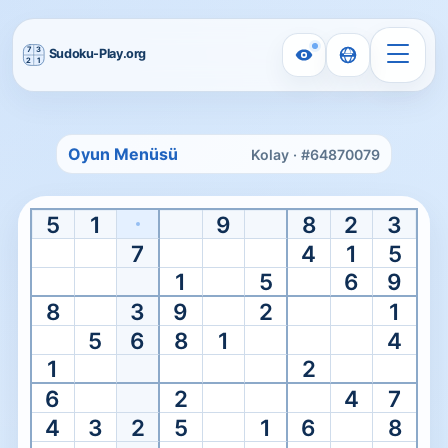
Ana sayfa
/
Printable Sudoku
Oyun Menüsü
Kolay · #64870079
Printable
Ücretsiz Yazdırılabilir Sudoku
5
1
9
8
2
3
Bir zorluk seçin, ardından kağıt üzerinde çözmek için temiz 
7
4
1
5
1
5
6
9
8
3
9
2
1
5
6
8
1
4
1
2
6
2
4
7
4
3
2
5
1
6
8