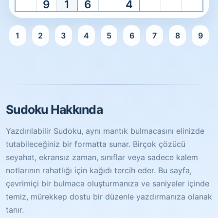
9
1
6
4
1
2
3
4
5
6
7
8
9
Kolay Sudoku hazır. Başlamak için bir hücre seçin.
Sudoku Hakkında
Yazdırılabilir Sudoku, aynı mantık bulmacasını elinizde
tutabileceğiniz bir formatta sunar. Birçok çözücü
seyahat, ekransız zaman, sınıflar veya sadece kalem
notlarının rahatlığı için kağıdı tercih eder. Bu sayfa,
çevrimiçi bir bulmaca oluşturmanıza ve saniyeler içinde
temiz, mürekkep dostu bir düzenle yazdırmanıza olanak
tanır.