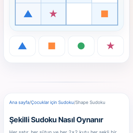
▲
★
■
▲
■
●
★
Ana sayfa
/
Çocuklar için Sudoku
/
Shape Sudoku
Şekilli Sudoku Nasıl Oynanır
Her satır, her sütun ve her 2x2 kutu her şekli bir