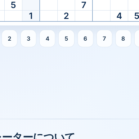
5
7
1
2
4
2
3
4
5
6
7
8
択してください。
レーターについて