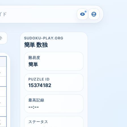
イド
ト
SUDOKU-PLAY.ORG
簡単 数独
難易度
簡単
3
PUZZLE ID
15374182
8
最高記録
--:--
2
ステータス