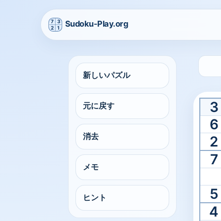
Create and share puzzles
新しいパズル
数独ジェネレ
3
元に戻す
新しい数独を瞬時に生成し、いつでも難易度を切り替
6
消去
2
7
メモ
5
ヒント
4