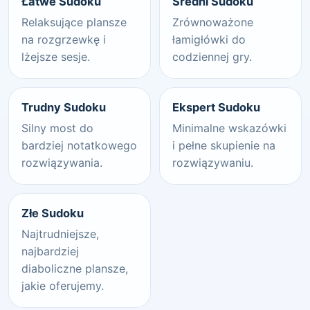
Łatwe Sudoku
Średni Sudoku
Relaksujące plansze
Zrównoważone
na rozgrzewkę i
łamigłówki do
lżejsze sesje.
codziennej gry.
Trudny Sudoku
Ekspert Sudoku
Silny most do
Minimalne wskazówki
bardziej notatkowego
i pełne skupienie na
rozwiązywania.
rozwiązywaniu.
Złe Sudoku
Najtrudniejsze,
najbardziej
diaboliczne plansze,
jakie oferujemy.