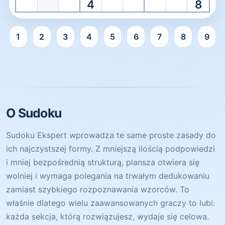
4
8
1
2
3
4
5
6
7
8
9
Ekspert Sudoku jest gotowe. Wybierz komórkę, aby rozp
O Sudoku
Sudoku Ekspert wprowadza te same proste zasady do
ich najczystszej formy. Z mniejszą ilością podpowiedzi
i mniej bezpośrednią strukturą, plansza otwiera się
wolniej i wymaga polegania na trwałym dedukowaniu
zamiast szybkiego rozpoznawania wzorców. To
właśnie dlatego wielu zaawansowanych graczy to lubi:
każda sekcja, którą rozwiązujesz, wydaje się celowa.