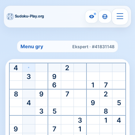
Strona główna
/
Expert Sudoku
Menu gry
Ekspert · #41831148
Expert level
Graj w Ekspercki Sudoku Onl
4
2
Rozpocznij od razu od eksperckiej łamigłówki z rzadkimi w
3
9
6
1
7
8
9
7
2
4
9
5
3
5
8
3
1
4
9
7
1