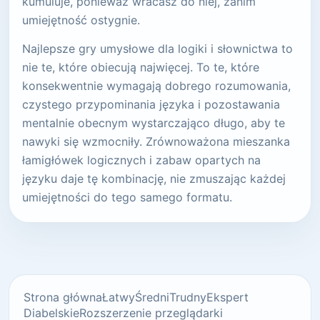
kumuluje, ponieważ wracasz do niej, zanim
umiejętność ostygnie.
Najlepsze gry umysłowe dla logiki i słownictwa to
nie te, które obiecują najwięcej. To te, które
konsekwentnie wymagają dobrego rozumowania,
czystego przypominania języka i pozostawania
mentalnie obecnym wystarczająco długo, aby te
nawyki się wzmocniły. Zrównoważona mieszanka
łamigłówek logicznych i zabaw opartych na
języku daje tę kombinację, nie zmuszając każdej
umiejętności do tego samego formatu.
Strona główna
Łatwy
Średni
Trudny
Ekspert
Diabelskie
Rozszerzenie przeglądarki