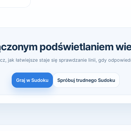
ączonym podświetlaniem wi
, jak łatwiejsze staje się sprawdzanie linii, gdy odpowied
Graj w Sudoku
Spróbuj trudnego Sudoku