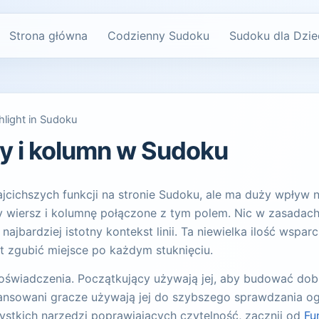
Strona główna
Codzienny Sudoku
Sudoku dla Dzie
light in Sudoku
y i kolumn w Sudoku
ajcichszych funkcji na stronie Sudoku, ale ma duży wpływ na
wiersz i kolumnę połączone z tym polem. Nic w zasadach ł
jbardziej istotny kontekst linii. Ta niewielka ilość wsparc
st zgubić miejsce po każdym stuknięciu.
doświadczenia. Początkujący używają jej, aby budować dob
ansowani gracze używają jej do szybszego sprawdzania ogr
ystkich narzędzi poprawiających czytelność, zacznij od
Fu