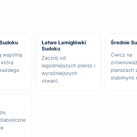
 Sudoku
Łatwe Łamigłówki
Średnie S
Sudoku
ą wspólną
Ćwicz na
Zacznij od
 która
zrównowa
łagodniejszych plansz i
 każdego
planszach 
wyraźniejszych
stabilnymi 
otwarć.
ze,
 diaboliczne
ie