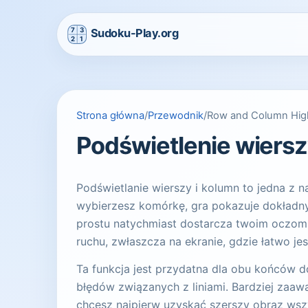
Strona główna
/
Przewodnik
/
Row and Column High
Podświetlenie wiersz
Podświetlanie wierszy i kolumn to jedna z n
wybierzesz komórkę, gra pokazuje dokładny 
prostu natychmiast dostarcza twoim oczom na
ruchu, zwłaszcza na ekranie, gdzie łatwo je
Ta funkcja jest przydatna dla obu końców 
błędów związanych z liniami. Bardziej zaaw
chcesz najpierw uzyskać szerszy obraz wsz