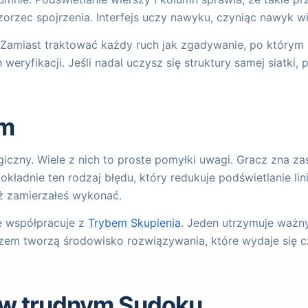
zorzec spojrzenia. Interfejs uczy nawyku, czyniąc nawyk 
 Zamiast traktować każdy ruch jak zgadywanie, po którym 
ryfikacji. Jeśli nadal uczysz się struktury samej siatki, 
om
iczny. Wiele z nich to proste pomyłki uwagi. Gracz zna za
kładnie ten rodzaj błędu, który redukuje podświetlanie lini
uż zamierzałeś wykonać.
e współpracuje z
Trybem Skupienia
. Jeden utrzymuje ważny
zem tworzą środowisko rozwiązywania, które wydaje się cz
e w trudnym Sudoku