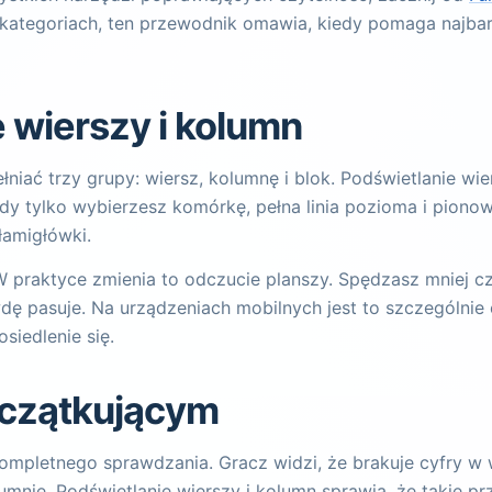
kategoriach, ten przewodnik omawia, kiedy pomaga najbar
e wierszy i kolumn
niać trzy grupy: wiersz, kolumnę i blok. Podświetlanie wi
y tylko wybierzesz komórkę, pełna linia pozioma i pionowa 
łamigłówki.
 praktyce zmienia to odczucie planszy. Spędzasz mniej c
ę pasuje. Na urządzeniach mobilnych jest to szczególnie c
siedlenie się.
czątkującym
mpletnego sprawdzania. Gracz widzi, że brakuje cyfry w wi
lumnie. Podświetlanie wierszy i kolumn sprawia, że takie 