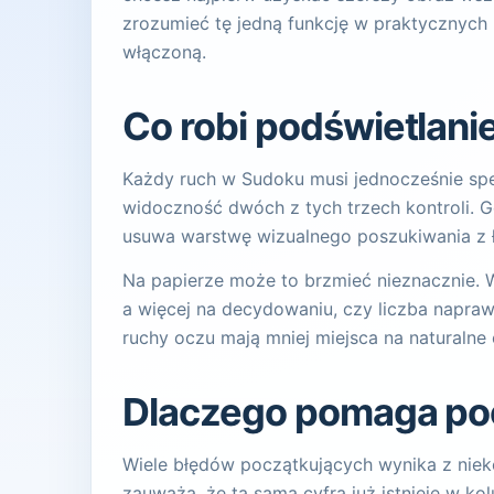
zrozumieć tę jedną funkcję w praktycznych 
włączoną.
Co robi podświetlani
Każdy ruch w Sudoku musi jednocześnie speł
widoczność dwóch z tych trzech kontroli. Gd
usuwa warstwę wizualnego poszukiwania z 
Na papierze może to brzmieć nieznacznie. W
a więcej na decydowaniu, czy liczba naprawd
ruchy oczu mają mniej miejsca na naturalne o
Dlaczego pomaga po
Wiele błędów początkujących wynika z nieko
zauważa, że ta sama cyfra już istnieje w ko