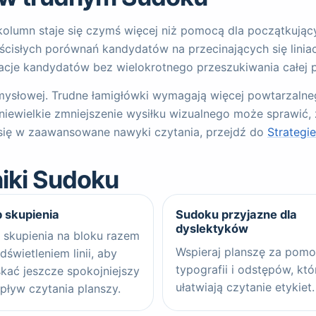
olumn staje się czymś więcej niż pomocą dla początkujący
ścisłych porównań kandydatów na przecinających się liniach
inacje kandydatów bez wielokrotnego przeszukiwania całej p
ysłowej. Trudne łamigłówki wymagają więcej powtarzalneg
ewielkie zmniejszenie wysiłku wizualnego może sprawić, 
ić się w zaawansowane nawyki czytania, przejdź do
Strategi
iki Sudoku
 skupienia
Sudoku przyjazne dla
dyslektyków
 skupienia na bloku razem
Wspieraj planszę za pom
dświetleniem linii, aby
typografii i odstępów, któ
kać jeszcze spokojniejszy
ułatwiają czytanie etykiet.
pływ czytania planszy.