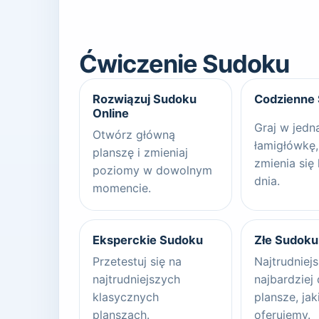
Ćwiczenie Sudoku
Rozwiązuj Sudoku
Codzienne
Online
Graj w jedn
Otwórz główną
łamigłówkę,
planszę i zmieniaj
zmienia się
poziomy w dowolnym
dnia.
momencie.
Eksperckie Sudoku
Złe Sudoku
Przetestuj się na
Najtrudniejs
najtrudniejszych
najbardziej
klasycznych
plansze, jak
planszach.
oferujemy.