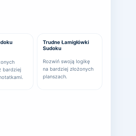
udoku
Trudne Łamigłówki
Sudoku
Rozwiń swoją logikę
żonych
na bardziej złożonych
z bardziej
planszach.
notatkami.