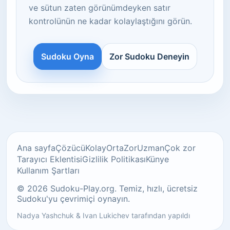
ve sütun zaten görünümdeyken satır
kontrolünün ne kadar kolaylaştığını görün.
Sudoku Oyna
Zor Sudoku Deneyin
Ana sayfa
Çözücü
Kolay
Orta
Zor
Uzman
Çok zor
Tarayıcı Eklentisi
Gizlilik Politikası
Künye
Kullanım Şartları
© 2026 Sudoku-Play.org. Temiz, hızlı, ücretsiz
Sudoku'yu çevrimiçi oynayın.
Nadya Yashchuk
&
Ivan Lukichev
tarafından yapıldı