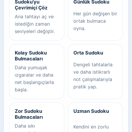
Sudoku'yu
Günlük Sudoku
Çevrimiçi Çöz
Her gün değişen bir
Ana tahtayı aç ve
ortak bulmaca
istediğin zaman
oyna.
seviyeleri değiştir.
Kolay Sudoku
Orta Sudoku
Bulmacaları
Dengeli tahtalarla
Daha yumuşak
ve daha istikrarlı
ızgaralar ve daha
not çalışmalarıyla
net başlangıçlarla
pratik yap.
başla.
Zor Sudoku
Uzman Sudoku
Bulmacaları
Daha sıkı
Kendini en zorlu