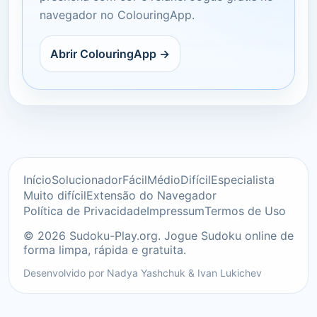
navegador no ColouringApp.
Abrir ColouringApp →
Início
Solucionador
Fácil
Médio
Difícil
Especialista
Muito difícil
Extensão do Navegador
Política de Privacidade
Impressum
Termos de Uso
© 2026 Sudoku-Play.org. Jogue Sudoku online de
forma limpa, rápida e gratuita.
Desenvolvido por
Nadya Yashchuk
&
Ivan Lukichev