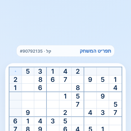
בית
/
Easy Sudoku
תפריט המשחק
קל · #90792135
Easy level
שחקו סודוקו קל אונליין
5
3
1
4
2
התחל בחידה קלה עם פתיחה ידידותית יותר ותנועות הבאות ברורות יותר
2
8
6
7
9
5
1
1
6
8
4
1
5
9
7
5
9
2
4
3
7
6
1
4
3
5
7
8
9
6
4
5
1