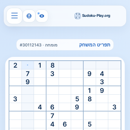
בית
/
Evil Sudoku
תפריט המשחק
מומחה · #30112143
Evil level
שחקו סודוקו קשה מאוד אונליין
2
1
8
קפצו ישר ללוחות הקשים והמרושעים ביותר עם הכי מעט רמזים והחשיפה
7
3
9
4
9
3
1
9
3
5
8
4
6
9
3
7
4
6
5