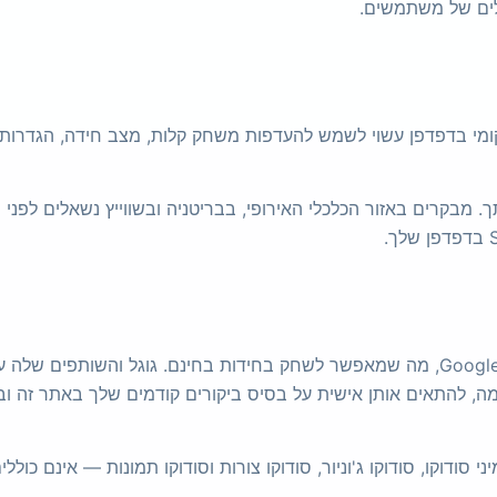
ילים של משתמשים.
מקומי בדפדפן עשוי לשמש להעדפות משחק קלות, מצב חידה, הגדרות נ
 מבקרים באזור הכלכלי האירופי, בבריטניה ובשווייץ נשאלים לפני 
Sudoku-Play.org מציג פרסומות דרך Google AdSense, מה שמאפשר לשחק בחידות בחינם. 
, להתאים אותן אישית על בסיס ביקורים קודמים שלך באתר זה וב
ני סודוקו, סודוקו ג'וניור, סודוקו צורות וסודוקו תמונות — אינם כו