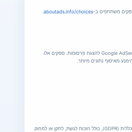
ספקים משתתפים ב-
aboutads.info/choices
.
Sudoku-Play.org משתמש בתשתית אירוח, Google Analytics להבנת שימוש רחב באתר ושמירה על ביצועים, ו-Google AdSense להצגת פרסומות. ספקים אלו
מכיוון שהאתר מופעל מאוסטריה, למבקרים באיחוד האירופי/EEA יש את הזכויות המוענקות על ידי תקנת הגנת המידע הכללית (GDPR), כולל הזכות לגשת, לתקן או למחוק