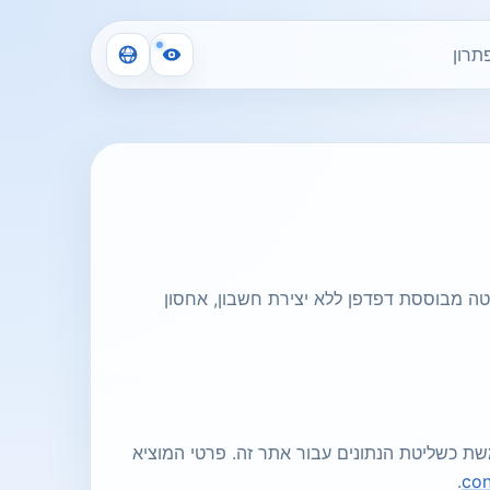
תרון
Sudoku-Play. האתר מעוצב כחוויית סודוקו פשוטה מבוססת דפדפן ללא יצירת חשבון, אחסון
שצ'וק, בעלת עסק עצמאי הממוקמת ב-Wals-Siezenheim, אוסטריה, המשמשת כשליטת הנתונים עבור אתר זה. פרטי המוציא
.
co